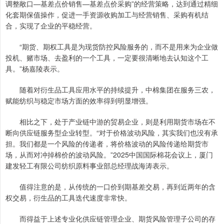
调整敞口—基差点价销售—基差点价采购”的经营策略，达到通过精细
化套期保值操作，促进一手资源收购加工与经营销售、采购有机结
合，实现了企业的平稳经营。
“期货、期权工具是为现货防控风险服务的，而不是用来为企业做
投机、赌市场、去盈利的一个工具，一定要很清晰地去认知这个工
具。”杨嘉陵表示。
随着对衍生品工具应用水平的持续提升，中棉集团在服务三农，
赋能纺织与稳定市场方面的效率得到明显增强。
相比之下，处于产业链中游的贸易企业，则是利用期货市场在不
断向供应链服务型企业转型。“对于价格波动风险，其实我们也没有承
担。我们都是一个风险的传递者，将价格波动的风险传递给期货市
场，从而对冲掉棉价的波动风险。”2025中国国际棉花会议上，厦门
建发轻工有限公司纺织原料事业部总经理战海涛表示。
值得注意的是，从传统的一口价到期基差交易，再到近两年的含
权交易，衍生品的工具迭代速度非常快。
而得益于上述专业化供应链管理企业、期货风险管理子公司的存