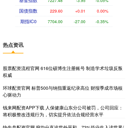
基金指数
7227.48
-3.95
-0.05%
国债指数
229.60
+0.01
0.00%
期指IC0
7704.00
-27.00
-0.35%
热点资讯
股票配资流程官网 616位硕博生注册账号 制造学术垃圾反叛
权威
环球配资官网 标普500与纳指重返纪录高位 财报季成市场核
心驱动力
钱来网配资APP下载 人保健康山东分公司被罚，公司回应：
将积极整改违规行为，切实提升依法合规经营水平
快牛盘配资官网 IB均分直追世外平和，73%毕业生入读世界/