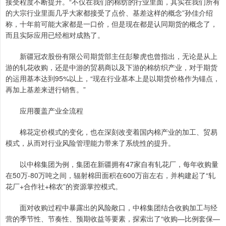
接受程度不断提升。“不仅在我们的棉纺的行业里面，其实在我们所有
的大宗行业里面几乎大家都接受了点价、基差这样的概念”孙佳介绍
称，十年前可能大家都是一口价，但是现在都是认同期货的概念了，
而且实际应用已经相对成熟了。
新疆冠农股份有限公司期货部主任彭黎虎也曾指出，无论是从上
游的轧花收购，还是中游的贸易商以及下游的棉纺织产业，对于期货
的运用基本达到95%以上，“现在行业基本上是以期货价格作为锚点，
再加上基差来进行销售。”
应用覆盖产业全流程
棉花定价模式的变化，也在深刻改变着国内棉产业的加工、贸易
模式，从而对行业风险管理能力带来了系统性的提升。
以中棉集团为例，集团在新疆拥有47家自有轧花厂，每年收购量
在50万-80万吨之间，辐射棉田面积在600万亩左右，并构建起了“轧
花厂+合作社+棉农”的资源掌控模式。
面对收购过程中暴露出的风险敞口，中棉集团结合收购加工与经
营的季节性、节奏性、预期收益等要素，探索出了“收购—比例套保—