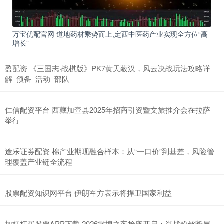
万宝优配官网 道地药材乘势而上,定西中医药产业实现全方位“高
增长”
盈配资 《三国志·战棋版》PK7黄天蔽汉，风云决战玩法攻略详
解_预备_活动_部队
仁信配资平台 西藏加查县2025年招商引资暨文旅推介会在拉萨
举行
途乐证券配资 棉产业期现融合样本：从“一口价”到基差，风险管
理覆盖产业链全流程
股票配资知识网平台 伊朗军方表示将捍卫国家利益
加杠杆买股票APP下载 2026微博之夜抢座开启：肖战粉丝断层