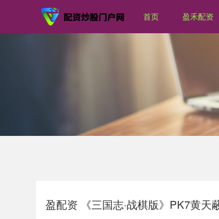
首页
盈禾配资
盈配资 《三国志·战棋版》PK7黄