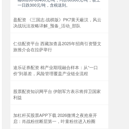
一日跌300元/吨，含税送到。
盈配资 《三国志·战棋版》PK7黄天蔽汉，风云
决战玩法攻略详解_预备_活动_部队
仁信配资平台 西藏加查县2025年招商引资暨文
旅推介会在拉萨举行
途乐证券配资 棉产业期现融合样本：从“一口
价”到基差，风险管理覆盖产业链全流程
股票配资知识网平台 伊朗军方表示将捍卫国家
利益
加杠杆买股票APP下载 2026微博之夜抢座开
启：肖战粉丝断层第一，叶童粉丝进入粉圈