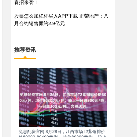
春招来袭！
股票怎么加杠杆买入APP下载 正荣地产：八
月合约销售额约2.9亿元
推荐资讯
免息配资官网 8月28日，江西市场T2紫铜排价
格80200-80400元/吨，均价80300元/吨，较上