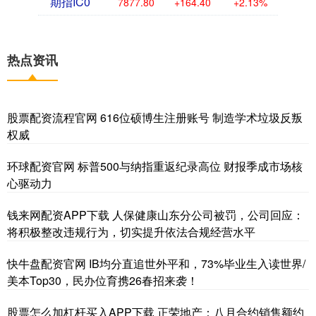
期指IC0
7877.80
+164.40
+2.13%
热点资讯
股票配资流程官网 616位硕博生注册账号 制造学术垃圾反叛
权威
环球配资官网 标普500与纳指重返纪录高位 财报季成市场核
心驱动力
钱来网配资APP下载 人保健康山东分公司被罚，公司回应：
将积极整改违规行为，切实提升依法合规经营水平
快牛盘配资官网 IB均分直追世外平和，73%毕业生入读世界/
美本Top30，民办位育携26春招来袭！
股票怎么加杠杆买入APP下载 正荣地产：八月合约销售额约