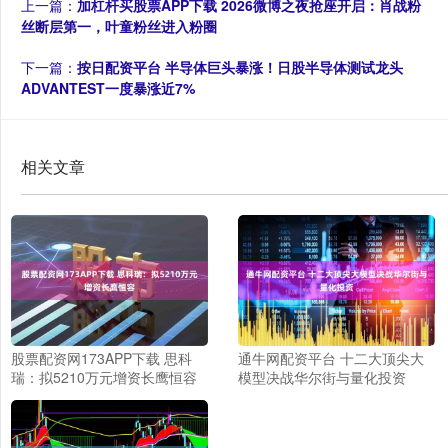
上一篇：
加杠杆买股票APP下载 2026微博之夜抢座开启：肖战粉
丝断层第一，叶童粉丝进入粉圈
下一篇：
按日配资平台 半导体巨头暴涨！日股半导体测试龙头
ADVANTEST一度暴涨近7%
相关文章
股票配资网173APP下载 思科
通牛网配资平台 十二大顶尖大
瑞：拟5210万元增资长鹰恒容
模型决战华尔街与量化投资