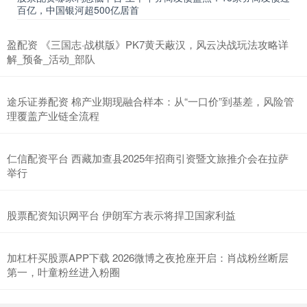
百亿，中国银河超500亿居首
盈配资 《三国志·战棋版》PK7黄天蔽汉，风云决战玩法攻略详
解_预备_活动_部队
途乐证券配资 棉产业期现融合样本：从“一口价”到基差，风险管
理覆盖产业链全流程
仁信配资平台 西藏加查县2025年招商引资暨文旅推介会在拉萨
举行
股票配资知识网平台 伊朗军方表示将捍卫国家利益
加杠杆买股票APP下载 2026微博之夜抢座开启：肖战粉丝断层
第一，叶童粉丝进入粉圈