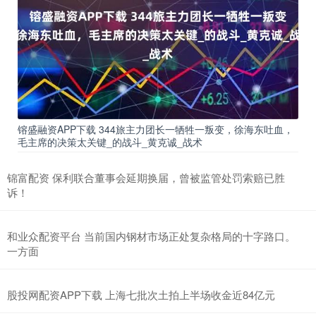
镕盛融资APP下载 344旅主力团长一牺牲一叛变，徐海东吐血，
毛主席的决策太关键_的战斗_黄克诚_战术
锦富配资 保利联合董事会延期换届，曾被监管处罚索赔已胜
诉！
和业众配资平台 当前国内钢材市场正处复杂格局的十字路口。
一方面
股投网配资APP下载 上海七批次土拍上半场收金近84亿元