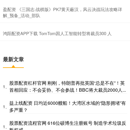
盈配资 《三国志·战棋版》PK7黄天蔽汉，风云决战玩法攻略详
解_预备_活动_部队
鸿阳配资APP下载 TomTom因人工智能转型将裁员300 人
最新文章
股票配资杠杆官网 刚刚，特朗普再批英国“总是不在”！英
1、
首相回应：不会妥协、不会参战！BBC将大裁员2000人...
益上线配资 日均近6000艘船！大湾区水域的“隐形拥堵”有
1、
多严重？
股票配资流程官网 616位硕博生注册账号 制造学术垃圾反
1、
叛权威