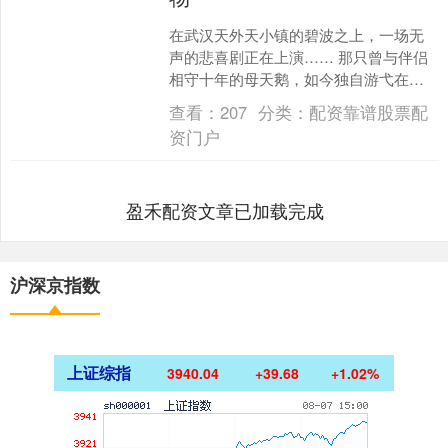
在武汉天外天小镇的碧波之上，一场无
声的悲喜剧正在上演…… 那只曾与伴侣
相守十年的母天鹅，如今独自游弋在湖
心，优雅的长颈低垂，对饲养员的呼唤
查看：
207
分类：
配资靠谱股票配
置若罔闻。 不远处，她....
资门户
盈禾配资文章已加载完成
沪深京指数
上证综指
3940.04
+39.68
+1.02%