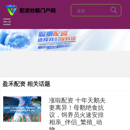
盈禾配资 相关话题
涨啦配资 十年天鹅夫
妻离异！母鹅绝食抗
议，饲养员火速安排
相亲_伴侣_繁殖_动
物