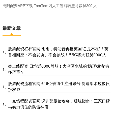
鸿阳配资APP下载 TomTom因人工智能转型将裁员300 人
最新文章
股票配资杠杆官网 刚刚，特朗普再批英国“总是不在”！英
1、
首相回应：不会妥协、不会参战！BBC将大裁员2000人...
益上线配资 日均近6000艘船！大湾区水域的“隐形拥堵”有
1、
多严重？
股票配资流程官网 616位硕博生注册账号 制造学术垃圾反
1、
叛权威
一点钱程配资官网 深圳配眼镜攻略，避坑指南：三家口碑
1、
与实力俱佳的防雷神店