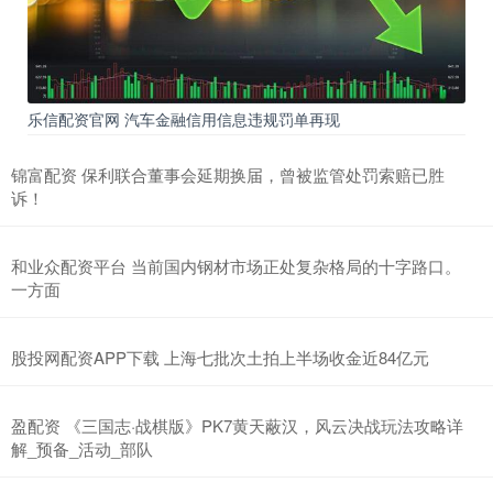
乐信配资官网 汽车金融信用信息违规罚单再现
锦富配资 保利联合董事会延期换届，曾被监管处罚索赔已胜
诉！
和业众配资平台 当前国内钢材市场正处复杂格局的十字路口。
一方面
股投网配资APP下载 上海七批次土拍上半场收金近84亿元
盈配资 《三国志·战棋版》PK7黄天蔽汉，风云决战玩法攻略详
解_预备_活动_部队