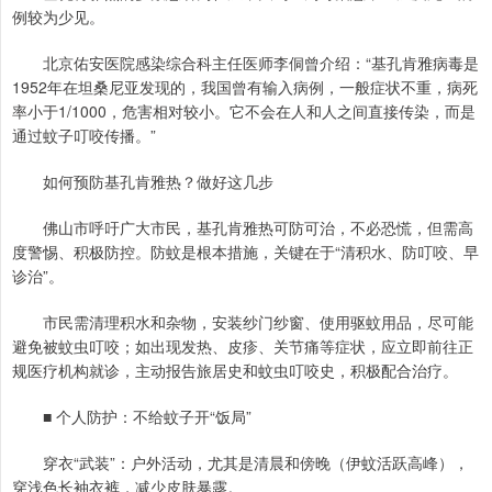
例较为少见。
北京佑安医院感染综合科主任医师李侗曾介绍：“基孔肯雅病毒是
1952年在坦桑尼亚发现的，我国曾有输入病例，一般症状不重，病死
率小于1/1000，危害相对较小。它不会在人和人之间直接传染，而是
通过蚊子叮咬传播。”
如何预防基孔肯雅热？做好这几步
佛山市呼吁广大市民，基孔肯雅热可防可治，不必恐慌，但需高
度警惕、积极防控。防蚊是根本措施，关键在于“清积水、防叮咬、早
诊治”。
市民需清理积水和杂物，安装纱门纱窗、使用驱蚊用品，尽可能
避免被蚊虫叮咬；如出现发热、皮疹、关节痛等症状，应立即前往正
规医疗机构就诊，主动报告旅居史和蚊虫叮咬史，积极配合治疗。
■ 个人防护：不给蚊子开“饭局”
穿衣“武装”：户外活动，尤其是清晨和傍晚（伊蚊活跃高峰），
穿浅色长袖衣裤，减少皮肤暴露。