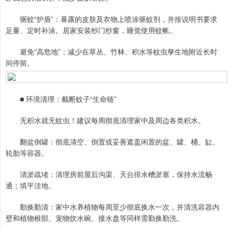
驱蚊“护盾”：暴露的皮肤及衣物上喷涂驱蚊剂，并按说明书要求
足量、定时补涂。居家安装纱门纱窗，睡觉使用蚊帐。
避免“高危地”：减少在草丛、竹林、积水等蚊虫孳生地附近长时
间停留。
■ 环境清理：截断蚊子“生命链”
无积水就无蚊虫！建议每周彻底清理家中及周边各类积水。
翻盆倒罐：彻底清空、倒置或妥善遮盖闲置的盆、罐、桶、缸、
轮胎等容器。
清淤疏堵：清理房前屋后沟渠、天台排水槽淤塞，保持水流畅
通；填平洼地。
勤换勤清：家中水养植物每周至少彻底换水一次，并清洗容器内
壁和植物根部。宠物饮水碗、接水盘等同样需勤换勤洗。