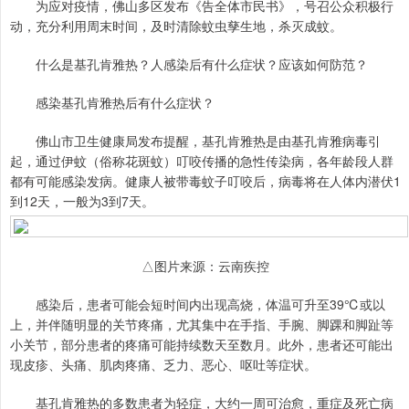
为应对疫情，佛山多区发布《告全体市民书》，号召公众积极行
动，充分利用周末时间，及时清除蚊虫孳生地，杀灭成蚊。
什么是基孔肯雅热？人感染后有什么症状？应该如何防范？
感染基孔肯雅热后有什么症状？
佛山市卫生健康局发布提醒，基孔肯雅热是由基孔肯雅病毒引
起，通过伊蚊（俗称花斑蚊）叮咬传播的急性传染病，各年龄段人群
都有可能感染发病。健康人被带毒蚊子叮咬后，病毒将在人体内潜伏1
到12天，一般为3到7天。
△图片来源：云南疾控
感染后，患者可能会短时间内出现高烧，体温可升至39℃或以
上，并伴随明显的关节疼痛，尤其集中在手指、手腕、脚踝和脚趾等
小关节，部分患者的疼痛可能持续数天至数月。此外，患者还可能出
现皮疹、头痛、肌肉疼痛、乏力、恶心、呕吐等症状。
基孔肯雅热的多数患者为轻症，大约一周可治愈，重症及死亡病