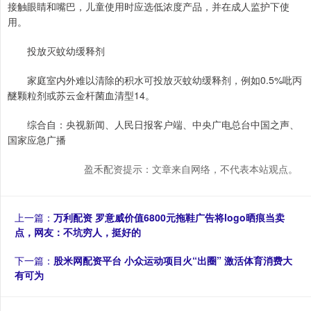
接触眼睛和嘴巴，儿童使用时应选低浓度产品，并在成人监护下使
用。
投放灭蚊幼缓释剂
家庭室内外难以清除的积水可投放灭蚊幼缓释剂，例如0.5%吡丙
醚颗粒剂或苏云金杆菌血清型14。
综合自：央视新闻、人民日报客户端、中央广电总台中国之声、
国家应急广播
盈禾配资提示：文章来自网络，不代表本站观点。
上一篇：
万利配资 罗意威价值6800元拖鞋广告将logo晒痕当卖
点，网友：不坑穷人，挺好的
下一篇：
股米网配资平台 小众运动项目火“出圈” 激活体育消费大
有可为