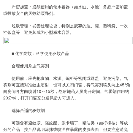
严密加盖：必须使用的储水容器（如水缸、水池）务必严密加盖
或投放安全的灭蚊幼缓释剂。
垃圾管理：妥善处理垃圾，特别是废弃的瓶、罐、塑料袋、一次
性饭盒等，避免其成为小型积水容器。
■ 化学防蚊：科学使用驱蚊产品
合理使用杀虫气雾剂
使用前，应先把食物、水源、碗柜等密闭或遮盖，避免污染。气
雾剂可直接对准蚊虫喷射，也可以关闭门窗，将气雾剂喷头向上45°角
向房间各方向喷射10～15秒，然后施药人员离开房间。气雾剂作用约
20分钟，打开门窗充分通风后方可进入。
选择合适的驱蚊剂
可选含有避蚊胺、驱蚊酯、派卡瑞丁、精油类（如柠檬桉）等成
分的产品，按产品说明涂抹或喷洒在暴露的皮肤表面，但要注意避免