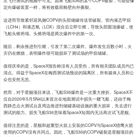
次飞行测试的视频中可见。如果飞船S36的某个COPV破裂，可能会像
定向爆破装置一样，将有效载荷舱壁向外撕裂。
这进而导致紧邻迎风侧COPV的头部储罐传送管破裂。管内液态甲烷
（LCH4）和液态氧（LOX）混合后立即引燃，导致头部圆顶爆破，使
飞船头锥坍塌。头锥坍塌是两次爆炸中的第一次。
随后，剩余推进剂引燃，引发了第二次爆炸。爆炸发生后数小时，火
灾仍在燃烧，表明爆炸很可能损坏了测试场的甲烷储罐。
值得庆幸的是，SpaceX报告称没有人员受伤，所有相关团队成员均已
清点。得益于SpaceX在梅西测试场预设的隔离区，所有媒体人员和公
众也安然无恙。
然而，对于星舰项目来说，飞船S36爆炸是一次重大挫折。SpaceX不
仅自2020年5月SN4以来首次在地面测试中损失一艘飞船，还由于梅
西静态点火测试台及周边推进剂储罐基础设施的重大损坏，失去进行
测试的能力。损失飞船S36意味着SpaceX短期内无法再次试飞星舰。
值得注意的是，星舰和超重型火箭上安装的COPV与SpaceX猎鹰火箭
使用的COPV没有共同点。因此，飞船S36的COPV破裂是星舰项目的