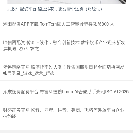
九投牛配资平台 锦上添花，更要雪中送炭（财经眼）
鸿阳配资APP下载 TomTom因人工智能转型将裁员300 人
唯信网配资 传奇IP续作：融合创新技术 数字娱乐产业迎来新发
展机遇_游戏_双龙
怀远策略官网 胳膊拧不过大腿？暴雪国服明日起全面切换网易
账号登录_游戏_运营_玩家
库东投资配资平台 奇富科技携Lumo AI合规助手亮相ISC.AI 2025
财盛证券官网 携程、同程、抖音、美团、飞猪等涉旅平台企业
被约谈