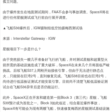
孤立问题。
由于爆炸发生在地面测试期间，FAA不会参与事故调查。SpaceX将在
进行任何星舰测试或飞行前自行展开调查。
▲飞船S36爆炸后，IGW摄制组低空拍摄梅西测试场
来源：Interstellar Gateway - IGW
星舰项目下一步是什么？
由于突然损失一艘几乎准备好飞行的飞船，并对测试星舰和超重型火
箭所需的基础设施造成了重大破坏，SpaceX在未来几个月将面临严峻
挑战。后续飞船S37上周刚开始接收引擎，但由于无法进行静态点
火，只能留在巨湾2号，直到修复完成。飞船S38目前也在巨湾2号，
尚待进行低温验证测试才能安装引擎。目前尚不清楚飞船低温验证测
试台在飞船S36异常后是否仍能运行。
此外，SpaceX正在开发和建造第一批Block 3（第三代）星舰，飞船
S39预计成为首批之一。Block 3如此临近，结合最近爆炸事故，
SpaceX有可能会为现有两艘飞船，快速修复梅西的星舰测试基础设施