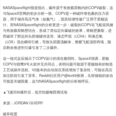
NASASpaceflight报道指出，爆炸源于有效载荷舱内的COPV破裂，这
与SpaceX官网的初步分析一致。COPV是一种碳纤维包裹的压力容
器，用于储存高压气体（如氮气），因其轻便性被广泛用于星舰设
计。而NASASpaceflight的分析更进一步：破裂的COPV在飞船迎风侧
与有效载荷舱壁结合，形成了类似定向爆破的效果，将舱壁撕裂，进
而破坏了附近的头部储罐传送管。液态甲烷（LCH4）和液态氧
（LOX）混合瞬间引燃，导致头部圆顶解体，整艘飞船顶部坍塌，随
后剩余推进剂引爆引发了二次爆炸。
这一链式反应揭示了COPV设计的潜在脆弱性。SpaceX强调，星舰
COPV与猎鹰9号火箭并无共同点，表明问题可能源于星舰独有的制造
工艺或操作流程。V2版本的自动加压系统增加了复杂性，可能在高压
加注阶段引发了异常。Reddit社区用户@lev69推测，头部储箱的改动
可能是关键因素，这与NASASpaceflight的分析相呼应。
▲飞船S36爆炸后，低空拍摄梅西测试场
来源：JORDAN GUIDRY
破坏程度