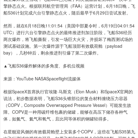
擎静态点火。根据联邦航空管理局（FAA）运营计划，6月18日晚，飞
船S36计划完成六台引擎静态点火，随后最早于6月29日尝试发射。
然而，就在6月18日晚11:01:54（美国中部夏令时，6月19日04:01:54
UTC）进行六台引擎静态点火的最终推进剂加注阶段，飞船S36经历
两次爆炸，将飞船撕裂，引发一场巨大火灾，并损坏了梅西测试场的
测试基础设施。第一次爆炸源于飞船顶部有效载荷舱（payload
bay），几秒钟后，剩余推进剂引爆了第二次爆炸。
▲飞船S36爆炸解体的多角度、多机位视频
来源：YouTube NASASpaceflight流媒体
根据SpaceX首席执行官埃隆·马斯克（Elon Musk）和SpaceX官网的
说法，初步数据表明，飞船S36头锥部位的复合材料缠绕压力容器
（COPV，Composite Overwrapped Pressure Vessel）可能发生故
障。COPV是一种用碳纤维包裹的储罐，能够在高压下储存各种气
体，如氮气、氦气和氧气，且比同等体积的钢罐轻得多。
在星舰迎风侧的有效载荷舱壁上安装多个COPV，这些在飞船S35第九