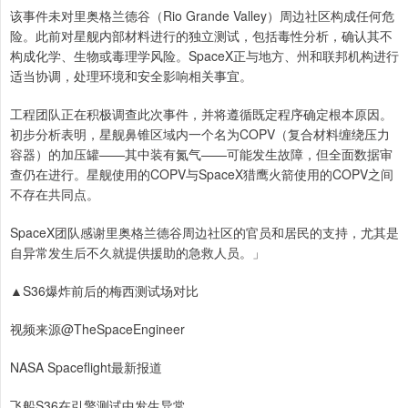
该事件未对里奥格兰德谷（Rio Grande Valley）周边社区构成任何危
险。此前对星舰内部材料进行的独立测试，包括毒性分析，确认其不
构成化学、生物或毒理学风险。SpaceX正与地方、州和联邦机构进行
适当协调，处理环境和安全影响相关事宜。
工程团队正在积极调查此次事件，并将遵循既定程序确定根本原因。
初步分析表明，星舰鼻锥区域内一个名为COPV（复合材料缠绕压力
容器）的加压罐——其中装有氮气——可能发生故障，但全面数据审
查仍在进行。星舰使用的COPV与SpaceX猎鹰火箭使用的COPV之间
不存在共同点。
SpaceX团队感谢里奥格兰德谷周边社区的官员和居民的支持，尤其是
自异常发生后不久就提供援助的急救人员。」
▲S36爆炸前后的梅西测试场对比
视频来源@TheSpaceEngineer
NASA Spaceflight最新报道
飞船S36在引擎测试中发生异常，