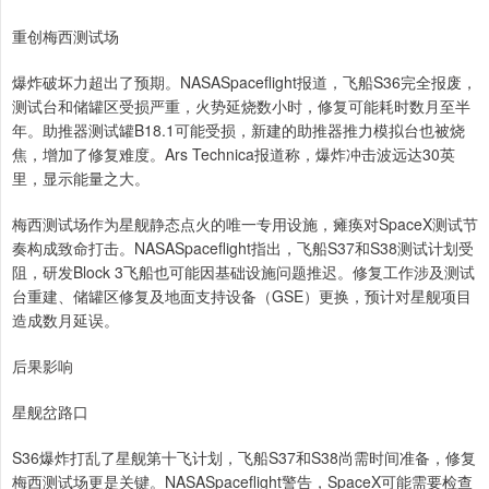
重创梅西测试场
爆炸破坏力超出了预期。NASASpaceflight报道，飞船S36完全报废，
测试台和储罐区受损严重，火势延烧数小时，修复可能耗时数月至半
年。助推器测试罐B18.1可能受损，新建的助推器推力模拟台也被烧
焦，增加了修复难度。Ars Technica报道称，爆炸冲击波远达30英
里，显示能量之大。
梅西测试场作为星舰静态点火的唯一专用设施，瘫痪对SpaceX测试节
奏构成致命打击。NASASpaceflight指出，飞船S37和S38测试计划受
阻，研发Block 3飞船也可能因基础设施问题推迟。修复工作涉及测试
台重建、储罐区修复及地面支持设备（GSE）更换，预计对星舰项目
造成数月延误。
后果影响
星舰岔路口
S36爆炸打乱了星舰第十飞计划，飞船S37和S38尚需时间准备，修复
梅西测试场更是关键。NASASpaceflight警告，SpaceX可能需要检查