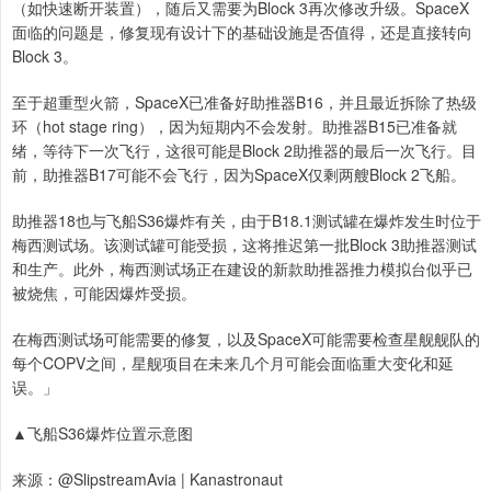
（如快速断开装置），随后又需要为Block 3再次修改升级。SpaceX
面临的问题是，修复现有设计下的基础设施是否值得，还是直接转向
Block 3。
至于超重型火箭，SpaceX已准备好助推器B16，并且最近拆除了热级
环（hot stage ring），因为短期内不会发射。助推器B15已准备就
绪，等待下一次飞行，这很可能是Block 2助推器的最后一次飞行。目
前，助推器B17可能不会飞行，因为SpaceX仅剩两艘Block 2飞船。
助推器18也与飞船S36爆炸有关，由于B18.1测试罐在爆炸发生时位于
梅西测试场。该测试罐可能受损，这将推迟第一批Block 3助推器测试
和生产。此外，梅西测试场正在建设的新款助推器推力模拟台似乎已
被烧焦，可能因爆炸受损。
在梅西测试场可能需要的修复，以及SpaceX可能需要检查星舰舰队的
每个COPV之间，星舰项目在未来几个月可能会面临重大变化和延
误。」
▲飞船S36爆炸位置示意图
来源：@SlipstreamAvia | Kanastronaut