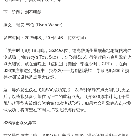
下一阶段计划不明朗
撰文：瑞安·韦伯 (Ryan Weber)
发布时间：2025年6月20日5:46（北京时间）
「美中时间6月18日晚，SpaceX位于德克萨斯州星舰基地附近的梅西
测试场（Massey’s Test Site），对飞船S36进行例行的六台引擎静态
点火测试。就在当晚上11点刚过（美国中部夏令时，CDT），在向
S36加注推进剂过程中，突然发生一起剧烈爆炸，导致飞船S36全损，
并对测试设施造成重大破坏。
这一爆炸发生仅在飞船S36成功完成一次单引擎静态点火测试几天之
后，以模拟猛禽引擎在飞行中的重新点火。飞船S36原本计划用于星
舰与超重型火箭组合体的第10次测试飞行，如果六台引擎静态点火测
试成功，将有望在下周末打破飞行周转纪录。
S36静态点火异常
截至爆炸发生当晚，飞船S36已完成了两次低温验证测试和一次单引