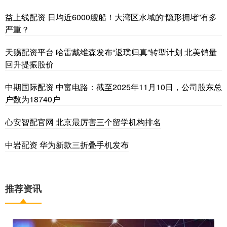
益上线配资 日均近6000艘船！大湾区水域的“隐形拥堵”有多
严重？
天赐配资平台 哈雷戴维森发布“返璞归真”转型计划 北美销量
回升提振股价
中期国际配资 中富电路：截至2025年11月10日，公司股东总
户数为18740户
心安智配官网 北京最厉害三个留学机构排名
中岩配资 华为新款三折叠手机发布
推荐资讯