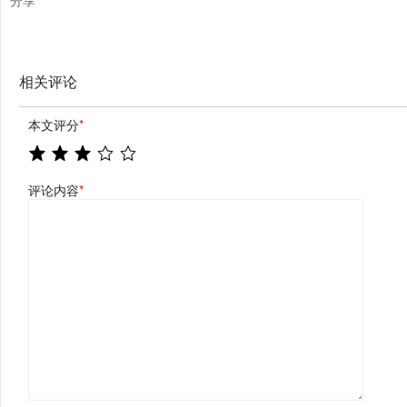
分享
相关评论
本文评分
*
评论内容
*