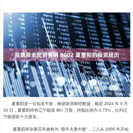
夏重阳是一位知名牛散，根据新浪财经数据，截至 2024 年 9 月
30 日，夏重阳持有辽宁能源 961 万股，持股比例为 0.73%，位列辽
宁能源前十大股东。
夏重阳和张素芬常被称为 “最牛夫妻牛散”，二人从 2005 年开始