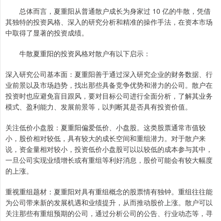
总体而言，夏重阳从普通散户成长为身家过 10 亿的牛散，凭借
其独特的投资风格、深入的研究分析和精准的操作手法，在资本市场
中取得了显著的投资成绩。
牛散夏重阳的投资风格对散户有以下启示：
深入研究公司基本面：夏重阳善于通过深入研究企业的财务数据、行
业前景以及市场趋势，找出那些具备竞争优势和潜力的公司。散户在
投资时也应避免盲目跟风，要对目标公司进行全面分析，了解其业务
模式、盈利能力、发展前景等，以判断其是否具有投资价值。
关注低价小盘股：夏重阳偏爱低价、小盘股。这类股票通常市值较
小，股价相对较低，具有较大的成长空间和重组潜力。对于散户来
说，资金量相对较小，投资低价小盘股可以以较低的成本参与其中，
一旦公司实现业绩增长或有重组等利好消息，股价可能会有较大幅度
的上涨。
重视重组题材：夏重阳对具有重组概念的股票情有独钟。重组往往能
为公司带来新的发展机遇和业绩提升，从而推动股价上涨。散户可以
关注那些有重组预期的公司，通过分析公司的公告、行业动态等，寻