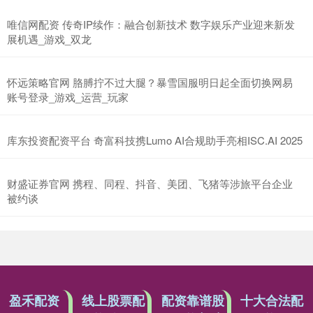
唯信网配资 传奇IP续作：融合创新技术 数字娱乐产业迎来新发
展机遇_游戏_双龙
怀远策略官网 胳膊拧不过大腿？暴雪国服明日起全面切换网易
账号登录_游戏_运营_玩家
库东投资配资平台 奇富科技携Lumo AI合规助手亮相ISC.AI 2025
财盛证券官网 携程、同程、抖音、美团、飞猪等涉旅平台企业
被约谈
盈禾配资
线上股票配
配资靠谱股
十大合法配