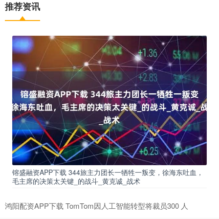
推荐资讯
镕盛融资APP下载 344旅主力团长一牺牲一叛变，徐海东吐血，
毛主席的决策太关键_的战斗_黄克诚_战术
鸿阳配资APP下载 TomTom因人工智能转型将裁员300 人